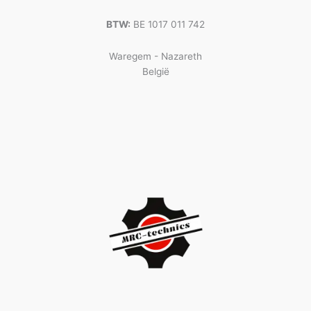
BTW:
BE 1017 011 742
Waregem - Nazareth
België