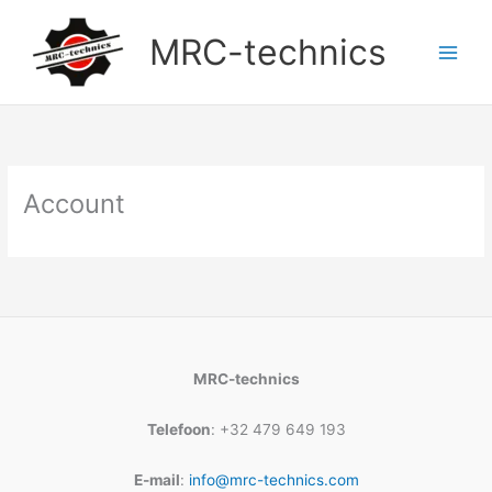
Doorgaan
naar
MRC-technics
inhoud
Account
MRC-technics
Telefoon
: +32 479 649 193
E-mail
:
info@mrc-technics.com