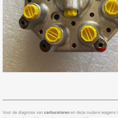
Voor de diagnose van
carburatoren
en deze oudere wagens i