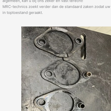
algemeen, kan u bij ons zeker en vast terecht!
MRC-technics zoekt verder dan de standaard zaken zodat uw 
in toptoestand geraakt.