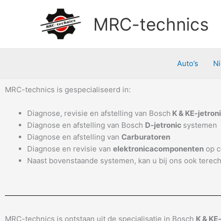
Doorgaan
naar
MRC-technics
inhoud
Auto’s
N
MRC-technics is gespecialiseerd in:
Diagnose, revisie en afstelling van Bosch
K & KE-jetron
Diagnose en afstelling van Bosch
D-jetronic
systemen
Diagnose en afstelling van
Carburatoren
Diagnose en revisie van
elektronicacomponenten
op c
Naast bovenstaande systemen, kan u bij ons ook terecht
MRC-technics is ontstaan uit de specialisatie in Bosch
K & KE-