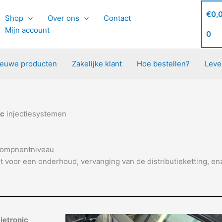
€
0,
Shop
Over ons
Contact
Mijn account
0
ieuwe producten
Zakelijke klant
Hoe bestellen?
Leve
ic
injectiesystemen
ompnentniveau
 voor een onderhoud, vervanging van de distributieketting, en
jetronic