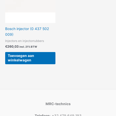
Bosch injector (0 437 502
009)
Injectors en injectorrubbers
€
260,03
incl. 21% BTW
Toevoegen aan
winkelwagen
MRC-technics
Telefoon
: +32 479 649 193