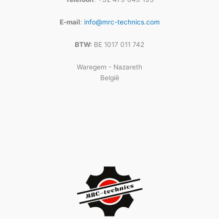
E-mail
:
info@mrc-technics.com
BTW:
BE 1017 011 742
Waregem - Nazareth
België