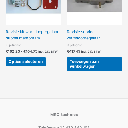
gekozen
worden
op
de
productpagina
Revisie kit warmloopregelaar
Revisie service
dubbel membraam
warmloopregelaar
K-jetronic
K-jetronic
€
102,23
-
€
104,75
€
417,45
incl. 21% BTW
incl. 21% BTW
Opties selecteren
Toevoegen aan
winkelwagen
MRC-technics
Telefoon
: +32 479 649 193