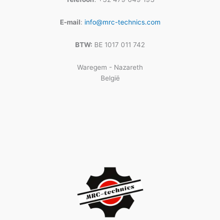
E-mail
:
info@mrc-technics.com
BTW:
BE 1017 011 742
Waregem - Nazareth
België