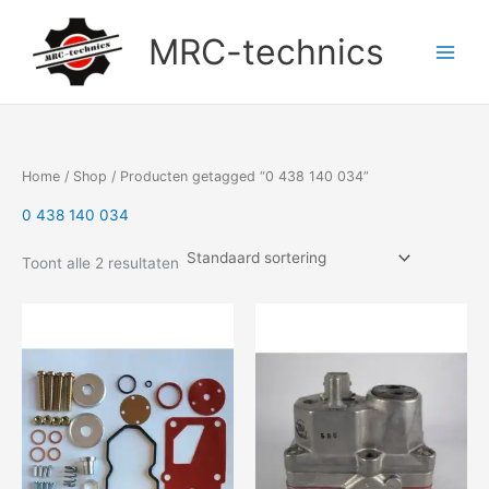
Doorgaan
naar
MRC-technics
inhoud
Home
/
Shop
/ Producten getagged “0 438 140 034”
0 438 140 034
Toont alle 2 resultaten
Prijsklasse:
Dit
€102,23
product
tot
heeft
€104,75
meerdere
variaties.
Deze
optie
kan