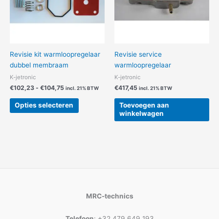
gekozen
worden
op
de
productpagina
Revisie kit warmloopregelaar
Revisie service
dubbel membraam
warmloopregelaar
K-jetronic
K-jetronic
€
102,23
-
€
104,75
€
417,45
incl. 21% BTW
incl. 21% BTW
Opties selecteren
Toevoegen aan
winkelwagen
MRC-technics
Telefoon
: +32 479 649 193