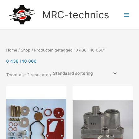
Doorgaan
naar
MRC-technics
inhoud
Home
/
Shop
/ Producten getagged “0 438 140 066”
0 438 140 066
Toont alle 2 resultaten
Prijsklasse:
Dit
€102,23
product
tot
heeft
€104,75
meerdere
variaties.
Deze
optie
kan