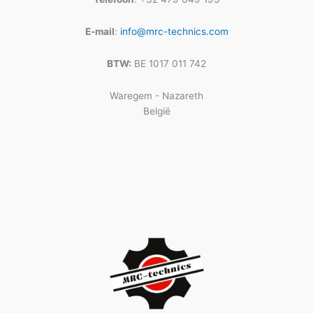
E-mail
:
info@mrc-technics.com
BTW:
BE 1017 011 742
Waregem - Nazareth
België