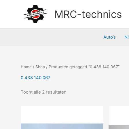
Doorgaan
naar
MRC-technics
inhoud
Auto’s
N
Home
/
Shop
/ Producten getagged “0 438 140 067”
0 438 140 067
Toont alle 2 resultaten
Prijsklasse:
Dit
€102,23
product
tot
heeft
€104,75