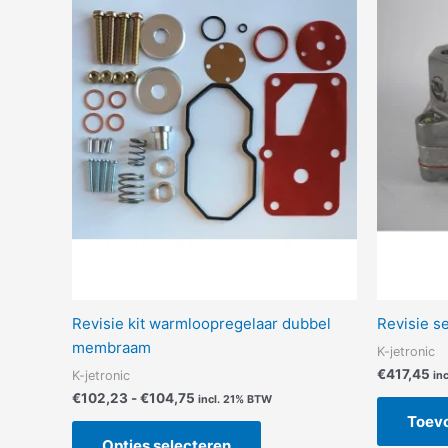
meerdere
variaties.
Deze
optie
kan
gekozen
worden
op
de
productpagina
Revisie kit warmloopregelaar dubbel
Revisie s
membraam
K-jetronic
€
417,45
K-jetronic
in
€
102,23
-
€
104,75
incl. 21% BTW
Toev
Opties selecteren