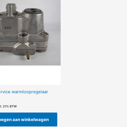
ervice warmloopregelaar
cl. 21% BTW
oegen aan winkelwagen