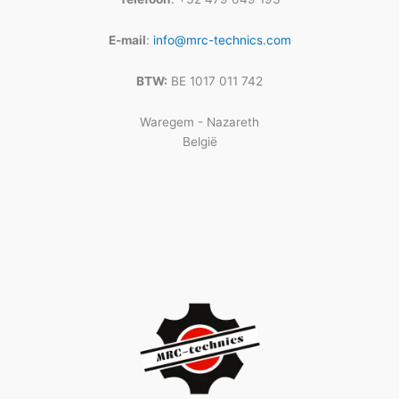
E-mail
:
info@mrc-technics.com
BTW:
BE 1017 011 742
Waregem - Nazareth
België