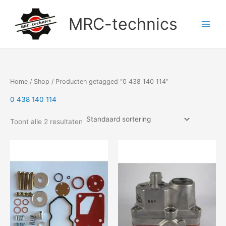
Doorgaan
naar
MRC-technics
inhoud
Home
/
Shop
/ Producten getagged “0 438 140 114”
0 438 140 114
Toont alle 2 resultaten
Prijsklasse:
Dit
€102,23
product
tot
heeft
€104,75
meerdere
variaties.
Deze
optie
kan