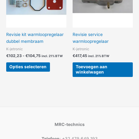
gekozen
worden
op
de
productpagina
Revisie kit warmloopregelaar
Revisie service
dubbel membraam
warmloopregelaar
K-jetronic
K-jetronic
€
102,23
-
€
104,75
€
417,45
incl. 21% BTW
incl. 21% BTW
Opties selecteren
Toevoegen aan
winkelwagen
MRC-technics
Telefoon
: +32 479 649 193