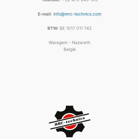
E-mail
:
info@mrc-technics.com
BTW:
BE 1017 011 742
Waregem - Nazareth
België