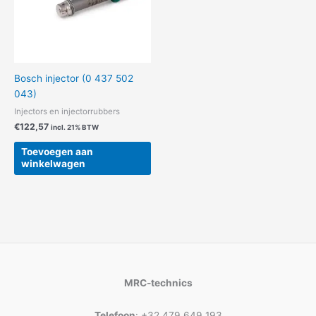
Bosch injector (0 437 502
043)
Injectors en injectorrubbers
€
122,57
incl. 21% BTW
Toevoegen aan
winkelwagen
MRC-technics
Telefoon
: +32 479 649 193