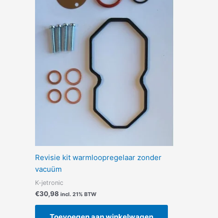
Revisie kit warmloopregelaar zonder
vacuüm
K-jetronic
€
30,98
incl. 21% BTW
Toevoegen aan winkelwagen