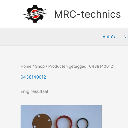
Doorgaan
naar
MRC-technics
inhoud
Auto’s
N
Home
/
Shop
/ Producten getagged “0438140012”
0438140012
Enig resultaat