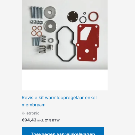
Revisie kit warmloopregelaar enkel
membraam
K-jetronic
€
94,43
incl. 21% BTW
Toevoegen aan winkelwagen