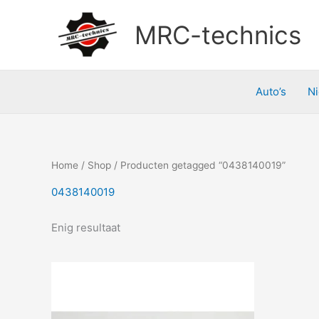
Doorgaan
naar
MRC-technics
inhoud
Auto’s
N
Home
/
Shop
/ Producten getagged “0438140019”
0438140019
Enig resultaat