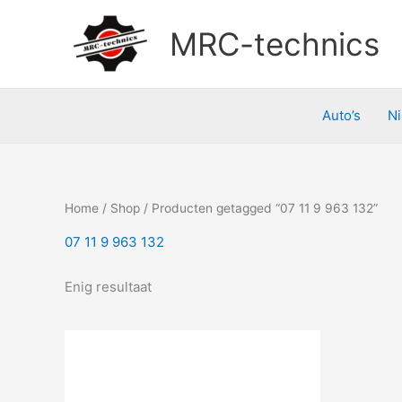
Doorgaan
naar
MRC-technics
inhoud
Auto’s
N
Home
/
Shop
/ Producten getagged “07 11 9 963 132”
07 11 9 963 132
Enig resultaat