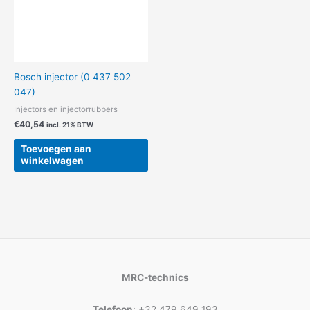
Bosch injector (0 437 502
047)
Injectors en injectorrubbers
€
40,54
incl. 21% BTW
Toevoegen aan
winkelwagen
MRC-technics
Telefoon
: +32 479 649 193