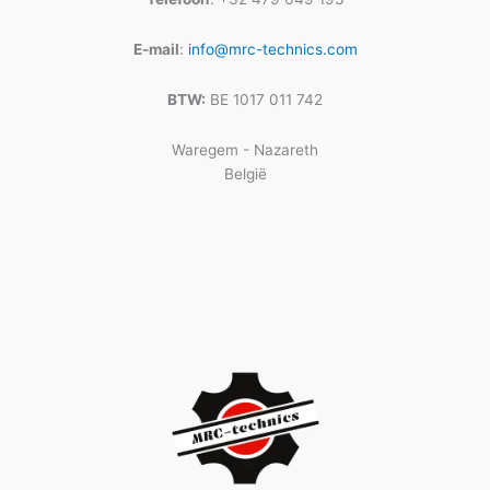
E-mail
:
info@mrc-technics.com
BTW:
BE 1017 011 742
Waregem - Nazareth
België