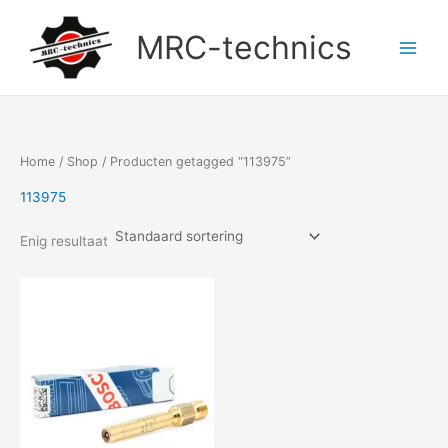
Doorgaan
naar
MRC-technics
inhoud
Home
/
Shop
/ Producten getagged “113975”
113975
Enig resultaat