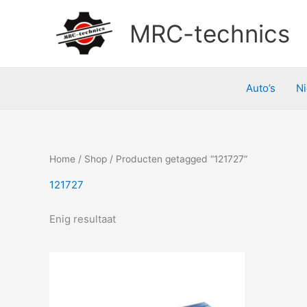
Doorgaan
naar
MRC-technics
inhoud
Auto’s
N
Home
/
Shop
/ Producten getagged “121727”
121727
Enig resultaat