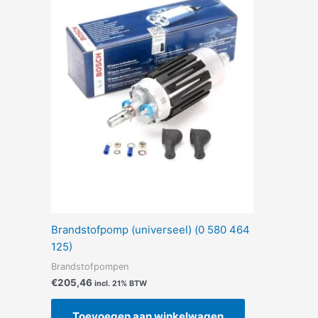
Brandstofpomp (universeel) (0 580 464
125)
Brandstofpompen
€
205,46
incl. 21% BTW
Toevoegen aan winkelwagen