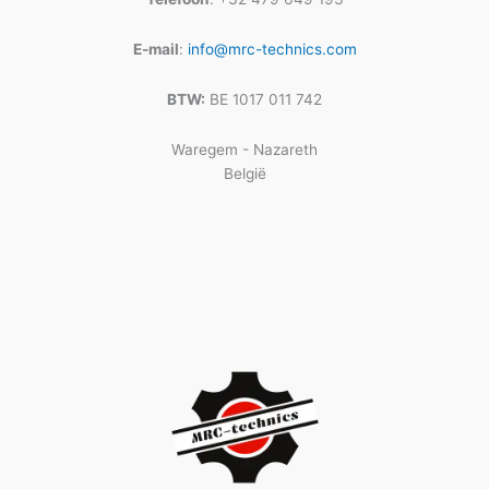
E-mail
:
info@mrc-technics.com
BTW:
BE 1017 011 742
Waregem - Nazareth
België