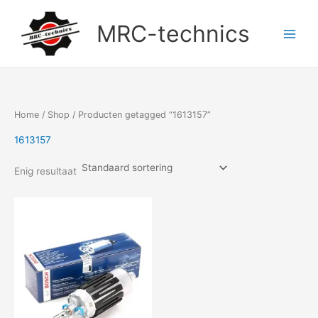
Doorgaan
naar
MRC-technics
inhoud
Home
/
Shop
/ Producten getagged “1613157”
1613157
Enig resultaat