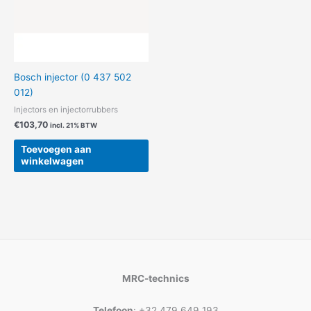
Bosch injector (0 437 502
012)
Injectors en injectorrubbers
€
103,70
incl. 21% BTW
Toevoegen aan
winkelwagen
MRC-technics
Telefoon
: +32 479 649 193