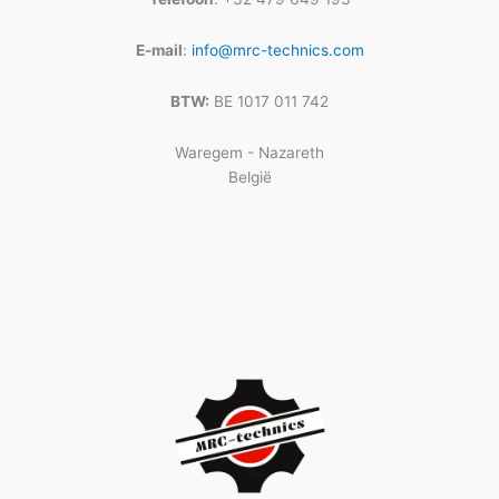
E-mail
:
info@mrc-technics.com
BTW:
BE 1017 011 742
Waregem - Nazareth
België