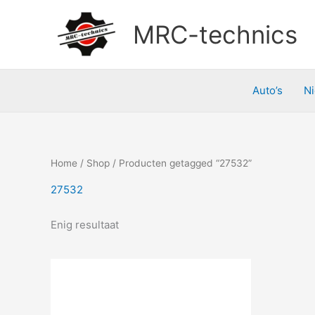
Doorgaan
naar
MRC-technics
inhoud
Auto’s
N
Home
/
Shop
/ Producten getagged “27532”
27532
Enig resultaat