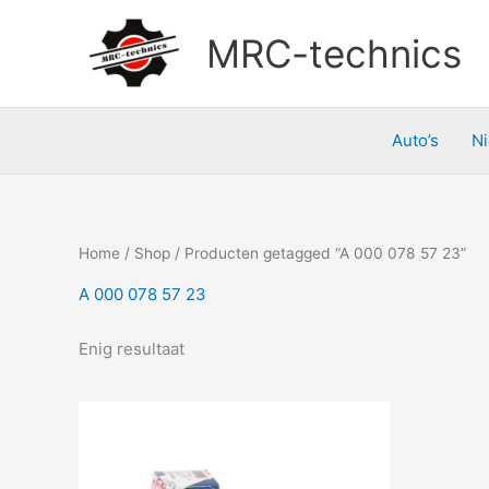
Doorgaan
naar
MRC-technics
inhoud
Auto’s
N
Home
/
Shop
/ Producten getagged “A 000 078 57 23”
A 000 078 57 23
Enig resultaat