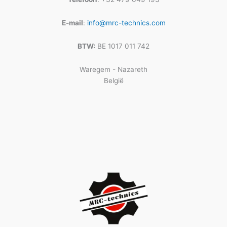
E-mail
:
info@mrc-technics.com
BTW:
BE 1017 011 742
Waregem - Nazareth
België