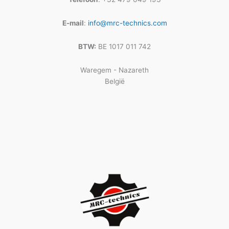
E-mail
:
info@mrc-technics.com
BTW:
BE 1017 011 742
Waregem - Nazareth
België