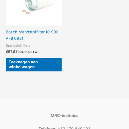
Bosch brandstoffilter (0 986
AF8 093)
Brandstoffilters
€
57,81
incl. 21% BTW
Toevoegen aan
winkelwagen
MRC-technics
Telefoon
: +32 479 649 193