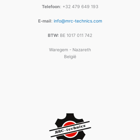
Telefoon
: +32 479 649 193
E-mail
:
info@mrc-technics.com
BTW:
BE 1017 011 742
Waregem - Nazareth
België