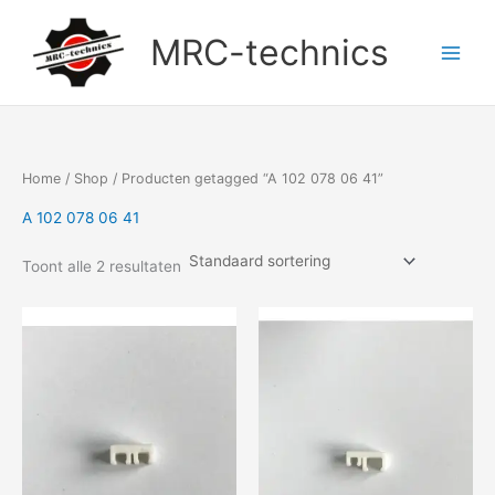
Doorgaan
naar
MRC-technics
inhoud
Home
/
Shop
/ Producten getagged “A 102 078 06 41”
A 102 078 06 41
Toont alle 2 resultaten