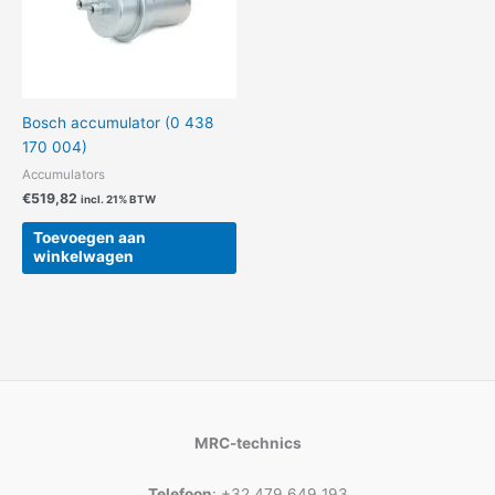
Bosch accumulator (0 438
170 004)
Accumulators
€
519,82
incl. 21% BTW
Toevoegen aan
winkelwagen
MRC-technics
Telefoon
: +32 479 649 193