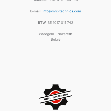
E-mail
:
info@mrc-technics.com
BTW:
BE 1017 011 742
Waregem - Nazareth
België