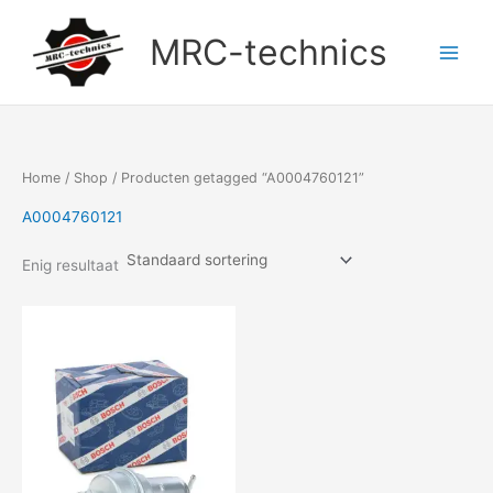
Doorgaan
naar
MRC-technics
inhoud
Home
/
Shop
/ Producten getagged “A0004760121”
A0004760121
Enig resultaat