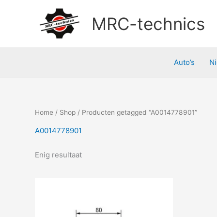
Doorgaan
naar
MRC-technics
inhoud
Auto’s
N
Home
/
Shop
/ Producten getagged “A0014778901”
A0014778901
Enig resultaat