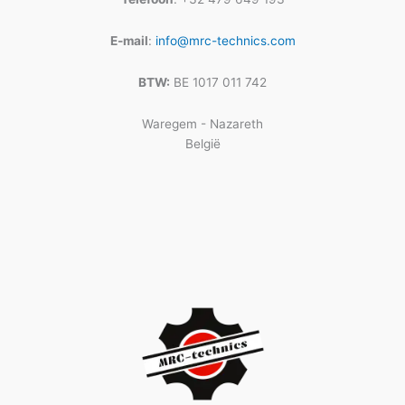
E-mail
:
info@mrc-technics.com
BTW:
BE 1017 011 742
Waregem - Nazareth
België