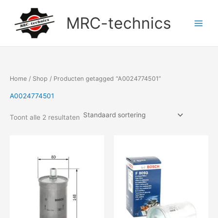
Doorgaan
naar
MRC-technics
inhoud
Home
/
Shop
/ Producten getagged “A0024774501”
A0024774501
Toont alle 2 resultaten