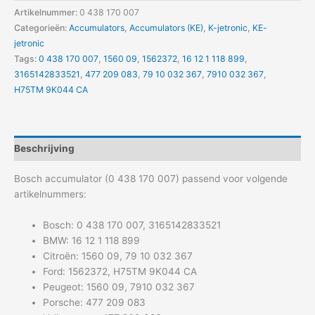
Artikelnummer:
0 438 170 007
Categorieën:
Accumulators
,
Accumulators (KE)
,
K-jetronic
,
KE-
jetronic
Tags:
0 438 170 007
,
1560 09
,
1562372
,
16 12 1 118 899
,
3165142833521
,
477 209 083
,
79 10 032 367
,
7910 032 367
,
H75TM 9K044 CA
Beschrijving
Bosch accumulator (0 438 170 007) passend voor volgende
artikelnummers:
Bosch: 0 438 170 007, 3165142833521
BMW: 16 12 1 118 899
Citroën: 1560 09, 79 10 032 367
Ford: 1562372, H75TM 9K044 CA
Peugeot: 1560 09, 7910 032 367
Porsche: 477 209 083